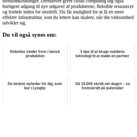
driftsomkostninger. Derudover giver cloud computing dig også
hurtigere adgang til nye udgaver af produkterne, fleksible ressourcer
og fordele inden for stordrift. Du får mulighed for at få en mere
effektiv infrastruktur, som du lettere kan skalere, når din virksomhed
udvikler sig.
Du vil også synes om:
Robotter vinder frem i dansk
3 tips til at bruge nutidens
produktion
teknologi til at møde en partner
De bedste nyheder for dig, som
Gå 10.000 skridt om dagen – se
bor i Lyngby
fremskridt på pulsmåler