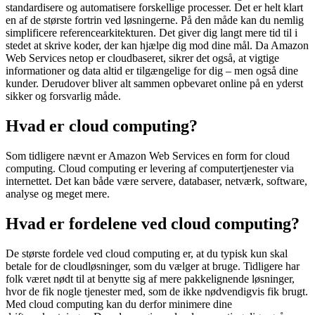
standardisere og automatisere forskellige processer. Det er helt klart
en af de største fortrin ved løsningerne. På den måde kan du nemlig
simplificere referencearkitekturen. Det giver dig langt mere tid til i
stedet at skrive koder, der kan hjælpe dig mod dine mål. Da Amazon
Web Services netop er cloudbaseret, sikrer det også, at vigtige
informationer og data altid er tilgængelige for dig – men også dine
kunder. Derudover bliver alt sammen opbevaret online på en yderst
sikker og forsvarlig måde.
Hvad er cloud computing?
Som tidligere nævnt er Amazon Web Services en form for cloud
computing. Cloud computing er levering af computertjenester via
internettet. Det kan både være servere, databaser, netværk, software,
analyse og meget mere.
Hvad er fordelene ved cloud computing?
De største fordele ved cloud computing er, at du typisk kun skal
betale for de cloudløsninger, som du vælger at bruge. Tidligere har
folk været nødt til at benytte sig af mere pakkelignende løsninger,
hvor de fik nogle tjenester med, som de ikke nødvendigvis fik brugt.
Med cloud computing kan du derfor minimere dine