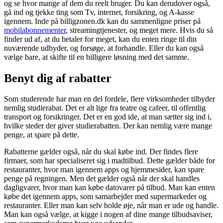
og se hvor mange af dem du reelt bruger. Du kan derudover også,
gå ind og tjekke ting som Tv, internet, forsikring, og A-kasse
igennem. Inde på billigzonen.dk kan du sammenligne priser på
mobilabonnementer
, streamingtjenester, og meget mere. Hvis du så
finder ud af, at du betaler for meget, kan du enten ringe til din
nuværende udbyder, og forsøge, at forhandle. Eller du kan også
vælge bare, at skifte til en billigere løsning med det samme.
Benyt dig af rabatter
Som studerende har man en del fordele, flere virksomheder tilbyder
nemlig studierabat. Det er alt lige fra teatre og cafeer, til offentlig
transport og forsikringer. Det er en god ide, at man sætter sig ind i,
hvilke steder der giver studierabatten. Der kan nemlig være mange
penge, at spare på dette.
Rabatterne gælder også, når du skal købe ind. Der findes flere
firmaer, som har specialiseret sig i madtilbud. Dette gælder både for
restauranter, hvor man igennem apps og hjemmesider, kan spare
penge på regningen. Men det gælder også når der skal handles
dagligvarer, hvor man kan købe datovarer på tilbud. Man kan enten
købe det igennem apps, som samarbejder med supermarkeder og
restauranter. Eller man kan selv holde øje, når man er ude og handle.
Man kan også vælge, at kigge i nogen af dine mange tilbudsaviser,