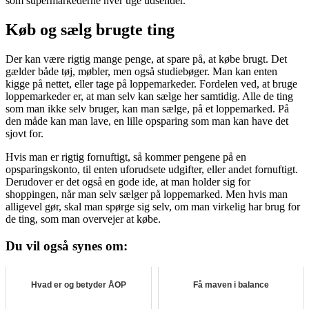
som supermarkederne hver uge udsender.
Køb og sælg brugte ting
Der kan være rigtig mange penge, at spare på, at købe brugt. Det
gælder både tøj, møbler, men også studiebøger. Man kan enten
kigge på nettet, eller tage på loppemarkeder. Fordelen ved, at bruge
loppemarkeder er, at man selv kan sælge her samtidig. Alle de ting
som man ikke selv bruger, kan man sælge, på et loppemarked. På
den måde kan man lave, en lille opsparing som man kan have det
sjovt for.
Hvis man er rigtig fornuftigt, så kommer pengene på en
opsparingskonto, til enten uforudsete udgifter, eller andet fornuftigt.
Derudover er det også en gode ide, at man holder sig for
shoppingen, når man selv sælger på loppemarked. Men hvis man
alligevel gør, skal man spørge sig selv, om man virkelig har brug for
de ting, som man overvejer at købe.
Du vil også synes om:
Hvad er og betyder ÅOP
Få maven i balance