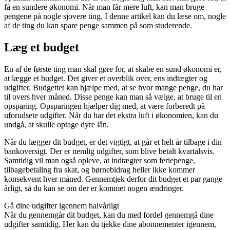
få en sundere økonomi. Når man får mere luft, kan man bruge
pengene på nogle sjovere ting. I denne artikel kan du læse om, nogle
af de ting du kan spare penge sammen på som studerende.
Læg et budget
En af de første ting man skal gøre for, at skabe en sund økonomi er,
at lægge et budget. Det giver et overblik over, ens indtægter og
udgifter. Budgettet kan hjælpe med, at se hvor mange penge, du har
til overs hver måned. Disse penge kan man så vælge, at bruge til en
opsparing. Opsparingen hjælper dig med, at være forberedt på
uforudsete udgifter. Når du har det ekstra luft i økonomien, kan du
undgå, at skulle optage dyre lån.
Når du lægger dit budget, er det vigtigt, at går et helt år tilbage i din
bankoversigt. Der er nemlig udgifter, som blive betalt kvartalsvis.
Samtidig vil man også opleve, at indtægter som feriepenge,
tilbagebetaling fra skat, og børnebidrag heller ikke kommer
konsekvent hver måned. Gennemtjek derfor dit budget et par gange
årligt, så du kan se om der er kommet nogen ændringer.
Gå dine udgifter igennem halvårligt
Når du gennemgår dit budget, kan du med fordel gennemgå dine
udgifter samtidig. Her kan du tjekke dine abonnementer igennem,