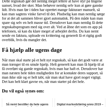
Dette regnskab gør det nemlig meget lettere at have styr på tingene
uanset, hvad der sker. Man behøver nemlig selv kun at gøre ganske
lidt. Hvis man før i tiden har oprettet mange fakturaer manuelt, så
kan man sagtens vinke farvel til det. Pludselig kan man nemlig sørge
for at det alt sammen bliver gjort automatisk. På den måde kan man
spare sig selv en helt masse tid. Derudover kan man nemlig få dette
regnskabsprogram med sig over alt. Ved at åbne det som en app på
telefonen, så kan du klare meget af arbejdet derfra. Du kan nemt
sende en faktura, uploade en kvittering og generelt få et rigtig godt
overblik, hvis du mangler det.
Få hjælp alle ugens dage
Når man skal starte på et helt nyt regnskab, så kan det godt være at
man trænger til en smule hjælp. Helt generelt kan man få hjælp til at
få overført sig gamle regnskab, hvis man har haft et. Derudover har
man næsten hele tiden muligheden for at kontakte deres support, så
man ikke står og er helt tabt, når man skal have gjort noget vigtigt.
Det kan helt klart gavne en, når man starter på det hele.
Du vil også synes om:
Så nemt bestiller du hele ugens
Digital markedsføring anno 2019 –