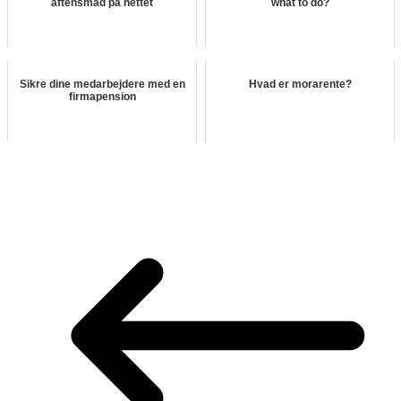
aftensmad på nettet
what to do?
Sikre dine medarbejdere med en
Hvad er morarente?
firmapension