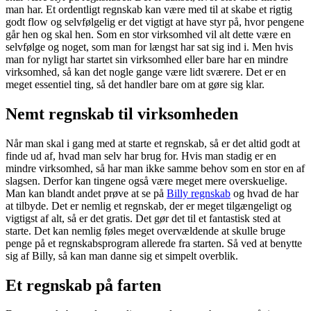
man har. Et ordentligt regnskab kan være med til at skabe et rigtig
godt flow og selvfølgelig er det vigtigt at have styr på, hvor pengene
går hen og skal hen. Som en stor virksomhed vil alt dette være en
selvfølge og noget, som man for længst har sat sig ind i. Men hvis
man for nyligt har startet sin virksomhed eller bare har en mindre
virksomhed, så kan det nogle gange være lidt sværere. Det er en
meget essentiel ting, så det handler bare om at gøre sig klar.
Nemt regnskab til virksomheden
Når man skal i gang med at starte et regnskab, så er det altid godt at
finde ud af, hvad man selv har brug for. Hvis man stadig er en
mindre virksomhed, så har man ikke samme behov som en stor en af
slagsen. Derfor kan tingene også være meget mere overskuelige.
Man kan blandt andet prøve at se på
Billy regnskab
og hvad de har
at tilbyde. Det er nemlig et regnskab, der er meget tilgængeligt og
vigtigst af alt, så er det gratis. Det gør det til et fantastisk sted at
starte. Det kan nemlig føles meget overvældende at skulle bruge
penge på et regnskabsprogram allerede fra starten. Så ved at benytte
sig af Billy, så kan man danne sig et simpelt overblik.
Et regnskab på farten