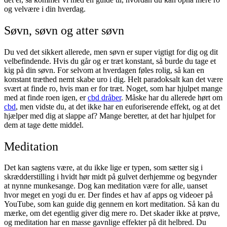
og velvære i din hverdag.
Søvn, søvn og atter søvn
Du ved det sikkert allerede, men søvn er super vigtigt for dig og dit
velbefindende. Hvis du går og er træt konstant, så burde du tage et
kig på din søvn. For selvom at hverdagen føles rolig, så kan en
konstant træthed nemt skabe uro i dig. Helt paradoksalt kan det være
svært at finde ro, hvis man er for træt. Noget, som har hjulpet mange
med at finde roen igen, er
cbd dråber
. Måske har du allerede hørt om
cbd
, men vidste du, at det ikke har en euforiserende effekt, og at det
hjælper med dig at slappe af? Mange beretter, at det har hjulpet for
dem at tage dette middel.
Meditation
Det kan sagtens være, at du ikke lige er typen, som sætter sig i
skrædderstilling i hvidt hør midt på gulvet derhjemme og begynder
at nynne munkesange. Dog kan meditation være for alle, uanset
hvor meget en yogi du er. Der findes et hav af apps og videoer på
YouTube, som kan guide dig gennem en kort meditation. Så kan du
mærke, om det egentlig giver dig mere ro. Det skader ikke at prøve,
og meditation har en masse gavnlige effekter på dit helbred. Du