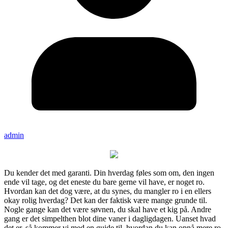
admin
Du kender det med garanti. Din hverdag føles som om, den ingen
ende vil tage, og det eneste du bare gerne vil have, er noget ro.
Hvordan kan det dog være, at du synes, du mangler ro i en ellers
okay rolig hverdag? Det kan der faktisk være mange grunde til.
Nogle gange kan det være søvnen, du skal have et kig på. Andre
gang er det simpelthen blot dine vaner i dagligdagen. Uanset hvad
det er, så kommer vi med en guide til, hvordan du kan opnå mere ro