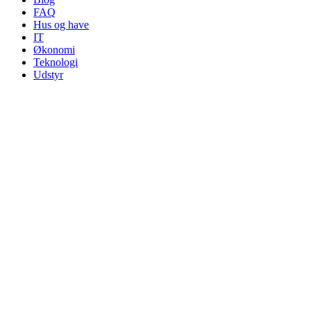
FAQ
Hus og have
IT
Økonomi
Teknologi
Udstyr